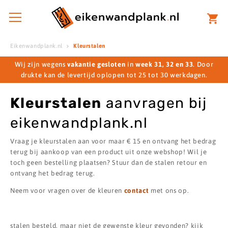
Eikenwandplank.nl
Kleurstalen
Wij zijn wegens
vakantie gesloten
in
week 31, 32 en 33
. Door
drukte kan de levertijd oplopen tot 25 tot 30 werkdagen.
Kleurstalen
aanvragen bij
eikenwandplank.nl
Vraag je kleurstalen aan voor maar € 15 en ontvang het bedrag
terug bij aankoop van een product uit onze webshop! Wil je
toch geen bestelling plaatsen? Stuur dan de stalen retour en
ontvang het bedrag terug.
Neem voor vragen over de kleuren
contact
met ons op.
stalen besteld, maar niet de gewenste kleur gevonden? kijk