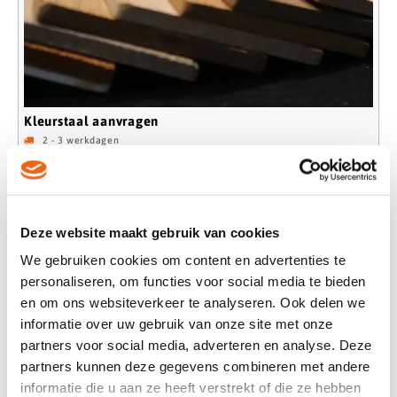
Kleurstaal aanvragen
2 - 3 werkdagen
€
15,00
Eigen meubelmakerij
Deze website maakt gebruik van cookies
Robuuste tafelbladen
Snelle levering
Gratis kleurstalen
We gebruiken cookies om content en advertenties te
personaliseren, om functies voor social media te bieden
en om ons websiteverkeer te analyseren. Ook delen we
informatie over uw gebruik van onze site met onze
Heb je vragen over onze
partners voor social media, adverteren en analyse. Deze
kleurstalen?
partners kunnen deze gegevens combineren met andere
informatie die u aan ze heeft verstrekt of die ze hebben
Neem contact met ons op en stel jouw vraag over