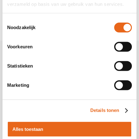
verzameld op basis van uw gebruik van hun services.
onze kleurstalen aan eikenwandplank.nl
Neem contact op
Toestemmingsselectie
Noodzakelijk
Voorkeuren
Statistieken
Marketing
Vraag gratis
Details tonen
kleurenstalen aan!
Alles toestaan
Voor slechts 15 euro en ontvang het bedrag terug bij aankoop
van een product! Wil je het product toch niet bestellen? Stuur