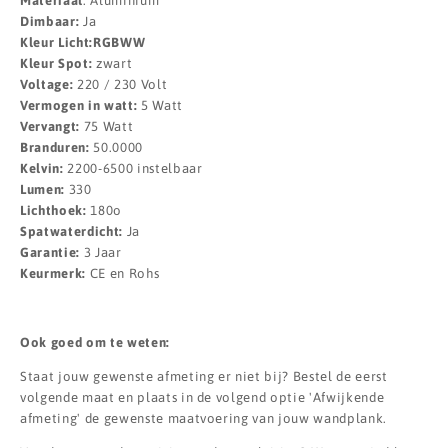
Materiaal
: Aluminium
Dimbaar:
Ja
Kleur Licht:RGBWW
Kleur Spot:
zwart
Voltage:
220 / 230 Volt
Vermogen in watt:
5 Watt
Vervangt:
75 Watt
Branduren:
50.0000
Kelvin:
2200-6500 instelbaar
Lumen:
330
Lichthoek:
180o
Spatwaterdicht:
Ja
Garantie:
3 Jaar
Keurmerk:
CE en Rohs
Ook goed om te weten:
Staat jouw gewenste afmeting er niet bij? Bestel de eerst
volgende maat en plaats in de volgend optie 'Afwijkende
afmeting' de gewenste maatvoering van jouw wandplank.