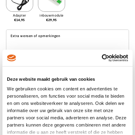
Adapter
inbouwmodule
€
14,95
€
29,95
Extra wensen of opmerkingen
Deze website maakt gebruik van cookies
1x
Eiken wandplank | Dimbare LED RGBWW |
€129,50
We gebruiken cookies om content en advertenties te
Smart spot | Afstandsbediening + WIFI
personaliseren, om functies voor social media te bieden
Afmetingen
-
50×20 cm
-
en om ons websiteverkeer te analyseren. Ook delen we
Op voorraad
informatie over uw gebruik van onze site met onze
€129,50
partners voor social media, adverteren en analyse. Deze
partners kunnen deze gegevens combineren met andere
informatie die u aan ze heeft verstrekt of die ze hebben
Voeg toe aan winkelwagen