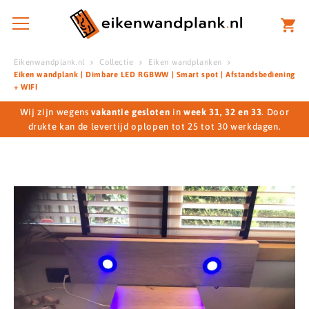
Eikenwandplank.nl
Collectie
Eiken wandplanken
Eiken wandplank | Dimbare LED RGBWW | Smart spot | Afstandsbediening
+ WIFI
Wij zijn wegens
vakantie gesloten
in
week 31, 32 en 33
. Door
drukte kan de levertijd oplopen tot 25 tot 30 werkdagen.