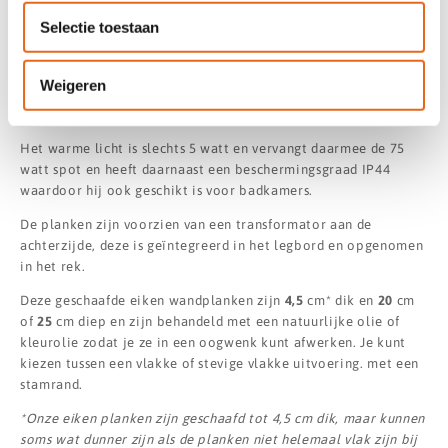
ingebouwde RGBWW Verlichting, zijn we er trots op deze van
Selectie toestaan
nature mooie planken aan te kunnen bieden, bijvoorbeeld
ideaal in keukens boven werkbladen of op kantoor boven het
bureau. De plank heeft mooie, delicate LED-verlichting die een
Weigeren
warm licht uitstraalt. De behuizing van de dimbare spots is van
zwart gelakt aluminium, passend bij het natuurlijke eikenhout.
Het warme licht is slechts 5 watt en vervangt daarmee de 75
watt spot en heeft daarnaast een beschermingsgraad IP44
waardoor hij ook geschikt is voor badkamers.
De planken zijn voorzien van een transformator aan de
achterzijde, deze is geïntegreerd in het legbord en opgenomen
in het rek.
Deze geschaafde eiken wandplanken zijn
4,5
cm* dik en
20
cm
of
25
cm diep en zijn behandeld met een natuurlijke olie of
kleurolie zodat je ze in een oogwenk kunt afwerken. Je kunt
kiezen tussen een vlakke of stevige vlakke uitvoering. met een
stamrand.
*Onze eiken planken zijn geschaafd tot 4,5 cm dik, maar kunnen
soms wat dunner zijn als de planken niet helemaal vlak zijn bij