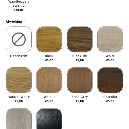
Wandbeugels
zwart L
€
30,00
Afwerking
*
Onbewerkt
Blank
Black Ink
White
€
5,00
€
5,00
€
5,00
Naturel White
Walnut
Shell Grey
Chocolat
€
5,00
€
5,00
€
5,00
€
5,00