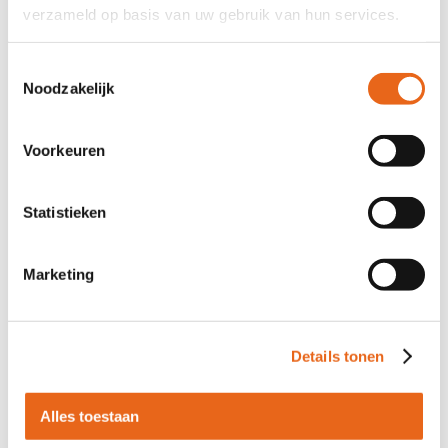
verzameld op basis van uw gebruik van hun services.
Offerte aanvragen
Toestemmingsselectie
Noodzakelijk
Voeg toe aan verlanglijst
Eigen meubelmakerij
Voorkeuren
Eettafels bezorgd en gemonteerd door onze eigen
meubelmaker
Robuuste tafelbladen
Statistieken
Gratis levering
Snelle levering
Marketing
Binnen 15 werkdagen in huis
Gratis kleurstalen
Ontvang geldbedrag retour
Details tonen
Productinformatie
Alles toestaan
Omdat we een groeiende vraag zien naar wandplanken, met