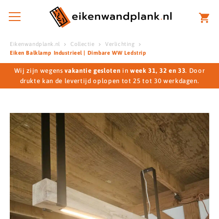
Eikenwandplank.nl
Collectie
Verlichting
Eiken Balklamp Industrieel | Dimbare WW Ledstrip
Wij zijn wegens
vakantie gesloten
in
week 31, 32 en 33
. Door
drukte kan de levertijd oplopen tot 25 tot 30 werkdagen.