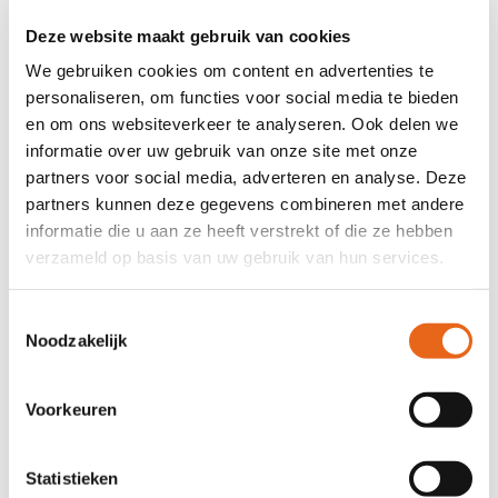
Voeg toe aan verlanglijst
Deze website maakt gebruik van cookies
We gebruiken cookies om content en advertenties te
Eigen meubelmakerij
personaliseren, om functies voor social media te bieden
Eettafels bezorgd en gemonteerd door onze eigen
en om ons websiteverkeer te analyseren. Ook delen we
meubelmaker
informatie over uw gebruik van onze site met onze
Robuuste tafelbladen
Gratis levering
partners voor social media, adverteren en analyse. Deze
partners kunnen deze gegevens combineren met andere
Snelle levering
Binnen 15 werkdagen in huis
informatie die u aan ze heeft verstrekt of die ze hebben
Gratis kleurstalen
verzameld op basis van uw gebruik van hun services.
Ontvang geldbedrag retour
Toestemmingsselectie
Noodzakelijk
Productinformatie
Aangezien wij een groeiende vraag krijgen naar Industriele
Voorkeuren
eiken balken met ingebouwde WW ledstrips, zijn wij er trots
op deze prachtige natuurlijke lampen aan te kunnen bieden,
zoals ideaal in de achterkeuken, op het bureau of in het
Statistieken
kantoor boven het bureau. De delicate, mooie LED-strip straalt